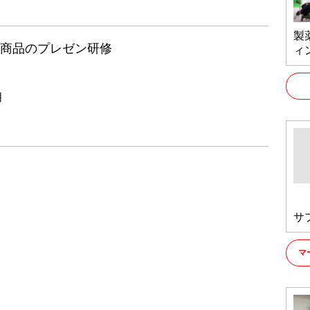
製
電商品のプレゼン研修
ィ
月
サ
マ